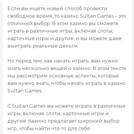
Если вы ищете новый способ провести
свободное время, то казино Sultan Games – это
отличный выбор. В этом казино вы сможете
играть в различные игры, включая слоты,
карточные игры и другие, и вы можете даже
выиграть реальные деньги.
Но перед тем, как начать играть, вам нужно
знать несколько вещей о казино. В этом тексте
мы рассмотрим основные аспекты, которые
вам нужно знать, чтобы начать играть в казино
Sultan Games.
С Sultan Games вы можете играть в различные
игры, включая слоты, карточные игры и
другие. Казино предлагает широкий выбор
игр, чтобы найти что-то для себя.