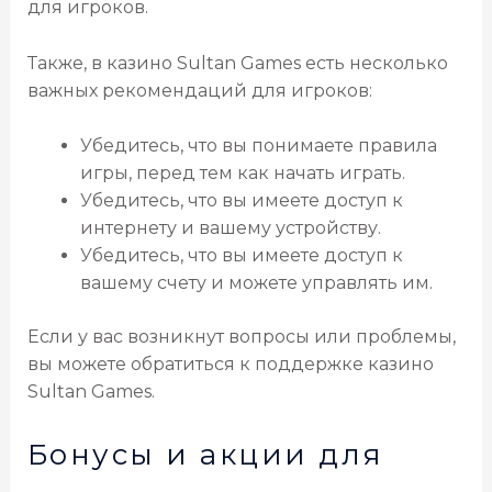
для игроков.
Также, в казино Sultan Games есть несколько
важных рекомендаций для игроков:
Убедитесь, что вы понимаете правила
игры, перед тем как начать играть.
Убедитесь, что вы имеете доступ к
интернету и вашему устройству.
Убедитесь, что вы имеете доступ к
вашему счету и можете управлять им.
Если у вас возникнут вопросы или проблемы,
вы можете обратиться к поддержке казино
Sultan Games.
Бонусы и акции для