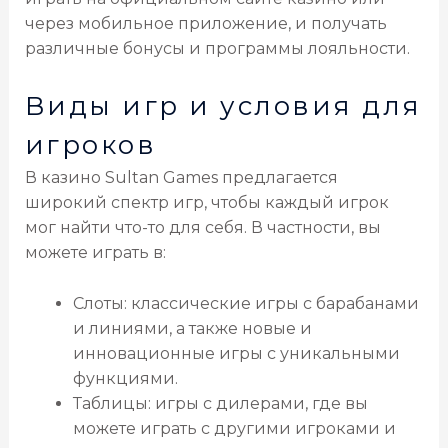
через мобильное приложение, и получать
различные бонусы и программы лояльности.
Виды игр и условия для
игроков
В казино Sultan Games предлагается
широкий спектр игр, чтобы каждый игрок
мог найти что-то для себя. В частности, вы
можете играть в:
Слоты: классические игры с барабанами
и линиями, а также новые и
инновационные игры с уникальными
функциями.
Таблицы: игры с дилерами, где вы
можете играть с другими игроками и