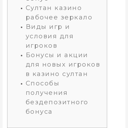
Султан казино
рабочее зеркало
Виды игр и
условия для
игроков
Бонусы и акции
для новых игроков
в казино султан
Способы
получения
бездепозитного
бонуса