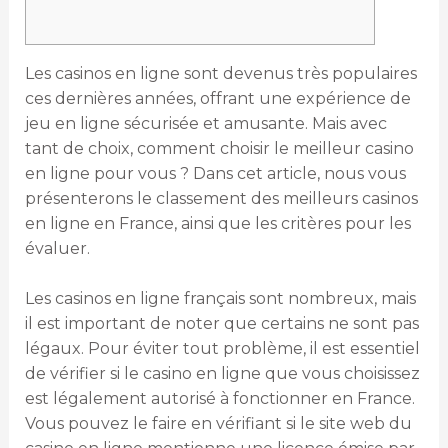
Les casinos en ligne sont devenus très populaires
ces dernières années, offrant une expérience de
jeu en ligne sécurisée et amusante. Mais avec
tant de choix, comment choisir le meilleur casino
en ligne pour vous ? Dans cet article, nous vous
présenterons le classement des meilleurs casinos
en ligne en France, ainsi que les critères pour les
évaluer.
Les casinos en ligne français sont nombreux, mais
il est important de noter que certains ne sont pas
légaux. Pour éviter tout problème, il est essentiel
de vérifier si le casino en ligne que vous choisissez
est légalement autorisé à fonctionner en France.
Vous pouvez le faire en vérifiant si le site web du