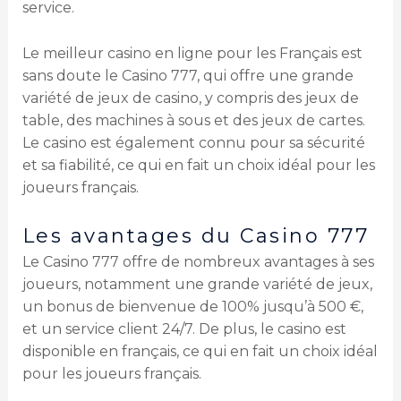
service.
Le meilleur casino en ligne pour les Français est
sans doute le Casino 777, qui offre une grande
variété de jeux de casino, y compris des jeux de
table, des machines à sous et des jeux de cartes.
Le casino est également connu pour sa sécurité
et sa fiabilité, ce qui en fait un choix idéal pour les
joueurs français.
Les avantages du Casino 777
Le Casino 777 offre de nombreux avantages à ses
joueurs, notamment une grande variété de jeux,
un bonus de bienvenue de 100% jusqu’à 500 €,
et un service client 24/7. De plus, le casino est
disponible en français, ce qui en fait un choix idéal
pour les joueurs français.