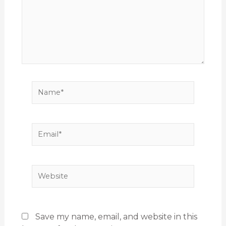
Name*
Email*
Website
Save my name, email, and website in this