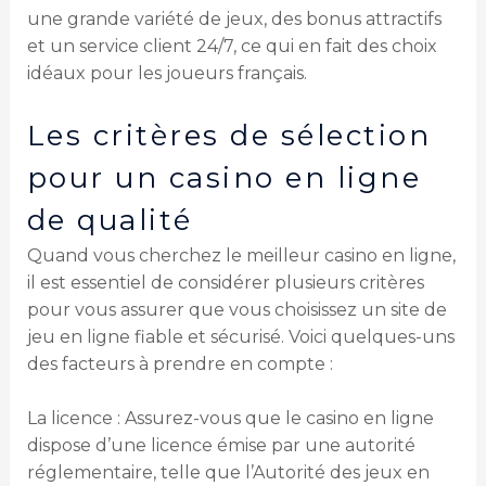
une grande variété de jeux, des bonus attractifs
et un service client 24/7, ce qui en fait des choix
idéaux pour les joueurs français.
Les critères de sélection
pour un casino en ligne
de qualité
Quand vous cherchez le meilleur casino en ligne,
il est essentiel de considérer plusieurs critères
pour vous assurer que vous choisissez un site de
jeu en ligne fiable et sécurisé. Voici quelques-uns
des facteurs à prendre en compte :
La licence : Assurez-vous que le casino en ligne
dispose d’une licence émise par une autorité
réglementaire, telle que l’Autorité des jeux en