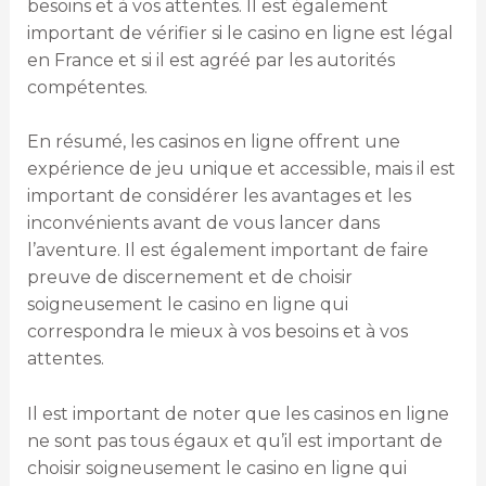
besoins et à vos attentes. Il est également
important de vérifier si le casino en ligne est légal
en France et si il est agréé par les autorités
compétentes.
En résumé, les casinos en ligne offrent une
expérience de jeu unique et accessible, mais il est
important de considérer les avantages et les
inconvénients avant de vous lancer dans
l’aventure. Il est également important de faire
preuve de discernement et de choisir
soigneusement le casino en ligne qui
correspondra le mieux à vos besoins et à vos
attentes.
Il est important de noter que les casinos en ligne
ne sont pas tous égaux et qu’il est important de
choisir soigneusement le casino en ligne qui