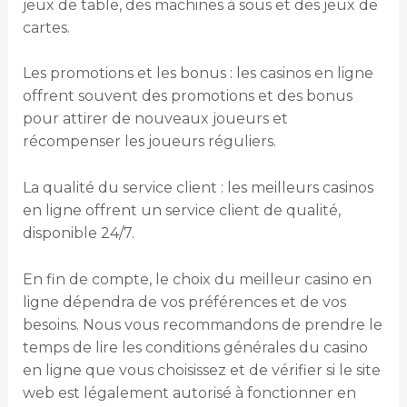
jeux de table, des machines à sous et des jeux de
cartes.
Les promotions et les bonus : les casinos en ligne
offrent souvent des promotions et des bonus
pour attirer de nouveaux joueurs et
récompenser les joueurs réguliers.
La qualité du service client : les meilleurs casinos
en ligne offrent un service client de qualité,
disponible 24/7.
En fin de compte, le choix du meilleur casino en
ligne dépendra de vos préférences et de vos
besoins. Nous vous recommandons de prendre le
temps de lire les conditions générales du casino
en ligne que vous choisissez et de vérifier si le site
web est légalement autorisé à fonctionner en