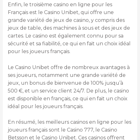
Enfin, le troisième casino en ligne pour les
Français est le Casino Unibet, qui offre une
grande variété de jeux de casino, y compris des
jeux de table, des machines à sous et des jeux de
cartes. Le casino est également connu pour sa
sécurité et sa fiabilité, ce qui en fait un choix idéal
pour les joueurs français.
Le Casino Unibet offre de nombreux avantages à
ses joueurs, notamment une grande variété de
jeux, un bonus de bienvenue de 100% jusqu’à
500 €, et un service client 24/7. De plus, le casino
est disponible en français, ce qui en fait un choix
idéal pour les joueurs français.
En résumé, les meilleurs casinos en ligne pour les
joueurs français sont le Casino 777, le Casino
Betsson et le Casino Unibet. Ces casinos offrent