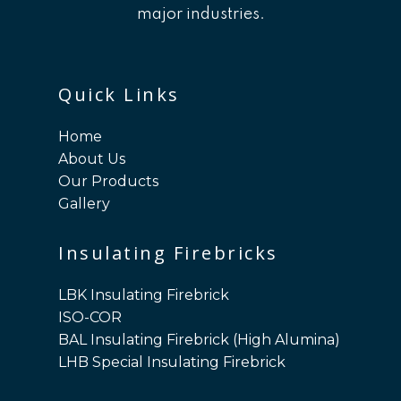
major industries.
Quick Links
Home
About Us
Our Products
Gallery
Insulating Firebricks
LBK Insulating Firebrick
ISO-COR
BAL Insulating Firebrick (High Alumina)
LHB Special Insulating Firebrick