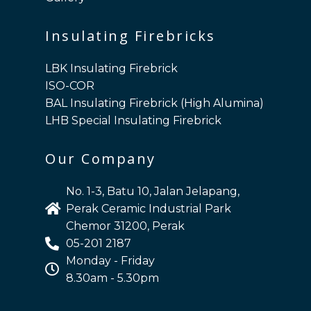
Insulating Firebricks
LBK Insulating Firebrick
ISO-COR
BAL Insulating Firebrick (High Alumina)
LHB Special Insulating Firebrick
Our Company
No. 1-3, Batu 10, Jalan Jelapang,
Perak Ceramic Industrial Park
Chemor 31200, Perak
05-201 2187
Monday - Friday
8.30am - 5.30pm