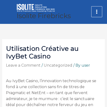
Skip
MA
to
Isolite Firebricks
ME
content
Utilisation Créative au
IvyBet Casino
Leave a Comment
/
Uncategorized
/ By
user
Au IvyBet Casino, l’innovation technologique se
fond à une collection sans fin de titres de
Pragmatic et NetEnt – en tant que fervent
admirateur, je te murmure : c’est le sanctuaire
idéal pour déchaîner notre ferveur du jeu en