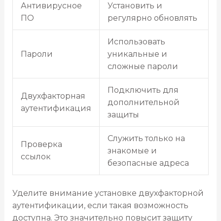
Антивирусное
Установить и
ПО
регулярно обновлять
Использовать
Пароли
уникальные и
сложные пароли
Подключить для
Двухфакторная
дополнительной
аутентификация
защиты
Служить только на
Проверка
знакомые и
ссылок
безопасные адреса
Уделите внимание установке двухфакторной
аутентификации, если такая возможность
доступна. Это значительно повысит защиту