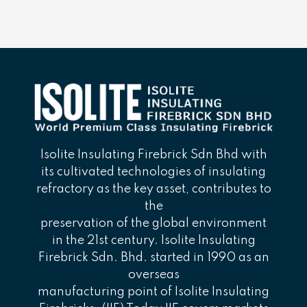
Isolite Insulating Firebrick Sdn Bhd with
its cultivated technologies of insulating
refractory as the key asset, contributes to
the
preservation of the global environment
in the 21st century. Isolite Insulating
Firebrick Sdn. Bhd. started in 1990 as an
overseas
manufacturing point of Isolite Insulating