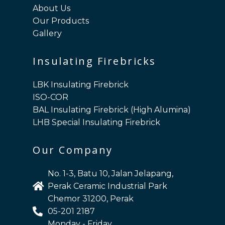
About Us
Our Products
Gallery
Insulating Firebricks
LBK Insulating Firebrick
ISO-COR
BAL Insulating Firebrick (High Alumina)
LHB Special Insulating Firebrick
Our Company
No. 1-3, Batu 10, Jalan Jelapang,
Perak Ceramic Industrial Park
Chemor 31200, Perak
05-201 2187
Monday - Friday