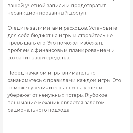
вашей учетной записи и предотвратит
несанкционированный доступ.
Следите за лимитами расходов. Установите
для себя бюджет на игры и старайтесь не
превышать его. Это поможет избежать
проблем с финансовым планированием и
сохранит ваши средства.
Перед началом игры внимательно
ознакомьтесь с правилами каждой игры. Это
поможет увеличить шансы на успех и
убережет от ненужных потерь. Глубокое
понимание механик является залогом
рационального подхода.