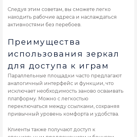
Следуя этим советам, вы сможете легко
находить рабочие адреса и наслаждаться
активностями без перебоев.
Преимущества
использования зеркал
для доступа к играм
Параллельные площадки часто предлагают
аналогичный интерфейс и функции, что
исключает необходимость заново осваивать
платформу. Можно с легкостью
переключаться между ссылками, сохраняя
привычный уровень комфорта и удобства.
Клиенты также получают доступ к