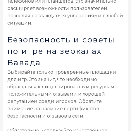
телефонов или планшетов. Это значительно
расширяет возможности пользователей,
позволяя наслаждаться увлечениями в любой
ситуации.
Безопасность и советы
по игре на зеркалах
Вавада
Выбирайте только проверенные площадки
для игр. Это значит, что необходимо
обращаться к лицензированным ресурсам с
положительными отзывами и хорошей
репутацией среди игроков. Обратите
внимание на наличие сертификатов
безопасности и отзывов в сети.
Обязательно используйте качественное