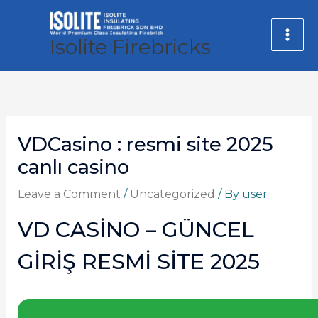
Skip
MA
to
Isolite Firebricks
ME
content
VDCasino : resmi site 2025
canlı casino
Leave a Comment
/
Uncategorized
/ By
user
VD CASİNO – GÜNCEL
GİRİŞ RESMİ SİTE 2025