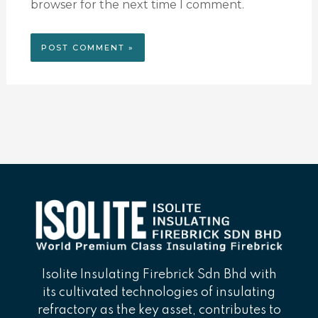
browser for the next time I comment.
Isolite Insulating Firebrick Sdn Bhd with
its cultivated technologies of insulating
refractory as the key asset, contributes to