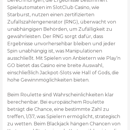
Berechnungen, die Ergebnisse bestimmen.
Spielautomaten im SlotClub Casino, wie
Starburst, nutzen einen zertifizierten
Zufallszahlengenerator (RNG), überwacht von
unabhängigen Behörden, um Zufälligkeit zu
gewährleisten. Der RNG sorgt dafür, dass
Ergebnisse unvorhersehbar bleiben und jeder
Spin unabhängig ist, was Manipulationen
ausschließt. Mit Spielen von Anbietern wie Play’n
GO bietet das Casino eine breite Auswahl,
einschließlich Jackpot-Slots wie Hall of Gods, die
hohe Gewinnmöglichkeiten bieten.
Beim Roulette sind Wahrscheinlichkeiten klar
berechenbar. Bei europäischem Roulette
beträgt die Chance, eine bestimmte Zahl zu
treffen, 1/37, was Spielern ermöglicht, strategisch
zu wetten. Beim Blackjack hängen Chancen von