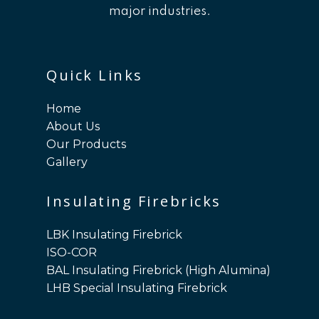
major industries.
Quick Links
Home
About Us
Our Products
Gallery
Insulating Firebricks
LBK Insulating Firebrick
ISO-COR
BAL Insulating Firebrick (High Alumina)
LHB Special Insulating Firebrick