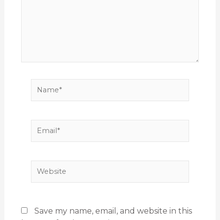
Name*
Email*
Website
Save my name, email, and website in this