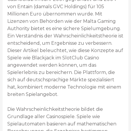
von Entain (damals GVC Holdings) für 105
Millionen Euro übernommen wurde. Mit
Lizenzen von Behörden wie der Malta Gaming
Authority bietet es eine sichere Spielumgebung.
Ein Verständnis der Wahrscheinlichkeitstheorie ist
entscheidend, um Ergebnisse zu verbessern.
Dieser Artikel beleuchtet, wie diese Konzepte auf
Spiele wie Blackjack im SlotClub Casino
angewendet werden können, um das
Spielerlebnis zu bereichern. Die Plattform, die
sich auf deutschsprachige Märkte spezialisiert
hat, kombiniert moderne Technologie mit einem
breiten Spielangebot.
Die Wahrscheinlichkeitstheorie bildet die
Grundlage aller Casinospiele. Spiele wie
Spielautomaten basieren auf mathematischen