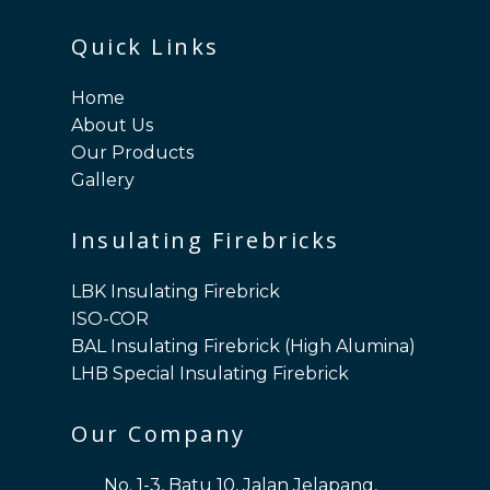
Quick Links
Home
About Us
Our Products
Gallery
Insulating Firebricks
LBK Insulating Firebrick
ISO-COR
BAL Insulating Firebrick (High Alumina)
LHB Special Insulating Firebrick
Our Company
No. 1-3, Batu 10, Jalan Jelapang,