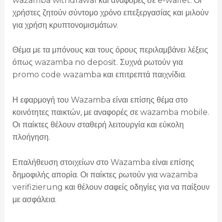
wazamba withdrawal και αναφορές σε e-wallet. Οι
χρήστες ζητούν σύντομο χρόνο επεξεργασίας και μιλούν
για χρήση κρυπτονομισμάτων.
Θέμα με τα μπόνους και τους όρους περιλαμβάνει λέξεις
όπως wazamba no deposit. Συχνά ρωτούν για
promo code wazamba και επιτρεπτά παιχνίδια.
Η εφαρμογή του Wazamba είναι επίσης θέμα στο
κοινότητες παικτών, με αναφορές σε wazamba mobile.
Οι παίκτες θέλουν σταθερή λειτουργία και εύκολη
πλοήγηση.
Επαλήθευση στοιχείων στο Wazamba είναι επίσης
δημοφιλής απορία. Οι παίκτες ρωτούν για wazamba
verifizierung και θέλουν σαφείς οδηγίες για να παίξουν
με ασφάλεια.