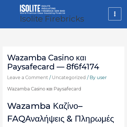
Skip
MA
to
Isolite Firebricks
ME
content
Wazamba Casino και
Paysafecard — 8f6f4174
Leave a Comment
/
Uncategorized
/ By
user
Wazamba Casino και Paysafecard
Wazamba Καζίνο–
FAQΑναλήψεις & Πληρωμές