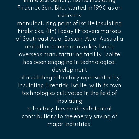
in the 21st century. Isolite Insulating
Firebrick Sdn. Bhd. started in 1990 as an
overseas
manufacturing point of Isolite Insulating
Firebricks. (IIF) Today IIF covers markets
of Southeast Asia, Eastern Asia, Australia
and other countries as a key Isolite
overseas manufacturing facility. Isolite
has been engaging in technological
development
of insulating refractory represented by
Insulating Firebrick. Isolite, with its own
technologies cultivated in the field of
insulating
refractory, has made substantial
contributions to the energy saving of
major industries.