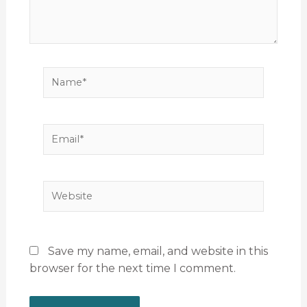
Name*
Email*
Website
Save my name, email, and website in this
browser for the next time I comment.