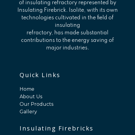
of insulating refractory represented by
Insulating Firebrick. Isolite, with its own
technologies cultivated in the field of
insulating
refractory, has made substantial
contributions to the energy saving of
major industries.
Quick Links
Home
About Us
Our Products
Gallery
Insulating Firebricks