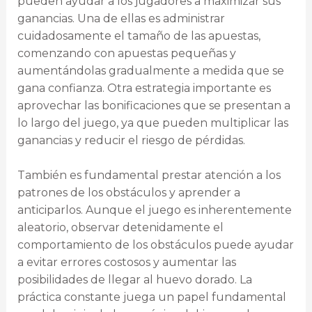
pueden ayudar a los jugadores a maximizar sus
ganancias. Una de ellas es administrar
cuidadosamente el tamaño de las apuestas,
comenzando con apuestas pequeñas y
aumentándolas gradualmente a medida que se
gana confianza. Otra estrategia importante es
aprovechar las bonificaciones que se presentan a
lo largo del juego, ya que pueden multiplicar las
ganancias y reducir el riesgo de pérdidas.
También es fundamental prestar atención a los
patrones de los obstáculos y aprender a
anticiparlos. Aunque el juego es inherentemente
aleatorio, observar detenidamente el
comportamiento de los obstáculos puede ayudar
a evitar errores costosos y aumentar las
posibilidades de llegar al huevo dorado. La
práctica constante juega un papel fundamental