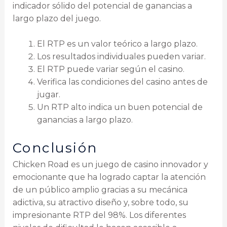
indicador sólido del potencial de ganancias a
largo plazo del juego.
El RTP es un valor teórico a largo plazo.
Los resultados individuales pueden variar.
El RTP puede variar según el casino.
Verifica las condiciones del casino antes de
jugar.
Un RTP alto indica un buen potencial de
ganancias a largo plazo.
Conclusión
Chicken Road es un juego de casino innovador y
emocionante que ha logrado captar la atención
de un público amplio gracias a su mecánica
adictiva, su atractivo diseño y, sobre todo, su
impresionante RTP del 98%. Los diferentes