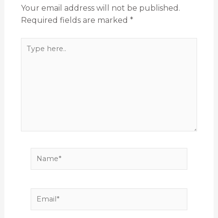
Your email address will not be published.
Required fields are marked
*
Type
here..
Name*
Email*