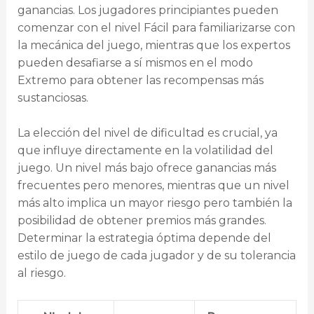
ganancias. Los jugadores principiantes pueden
comenzar con el nivel Fácil para familiarizarse con
la mecánica del juego, mientras que los expertos
pueden desafiarse a sí mismos en el modo
Extremo para obtener las recompensas más
sustanciosas.
La elección del nivel de dificultad es crucial, ya
que influye directamente en la volatilidad del
juego. Un nivel más bajo ofrece ganancias más
frecuentes pero menores, mientras que un nivel
más alto implica un mayor riesgo pero también la
posibilidad de obtener premios más grandes.
Determinar la estrategia óptima depende del
estilo de juego de cada jugador y de su tolerancia
al riesgo.