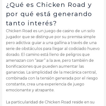
¿Qué es Chicken Road y
por qué está generando
tanto interés?
Chicken Road es un juego de casino de un solo
jugador que se distingue por su premisa simple
pero adictiva: guiar a una gallina a través de una
serie de obstáculos para llegar al codiciado huevo
dorado. El camino está lleno de peligros que
amenazan con “asar” a la ave, pero también de
bonificaciones que pueden aumentar las
ganancias. La simplicidad de la mecánica central,
combinada con la tensión generada por el riesgo
constante, crea una experiencia de juego
emocionante y atrapante.
La particularidad de Chicken Road reside en su