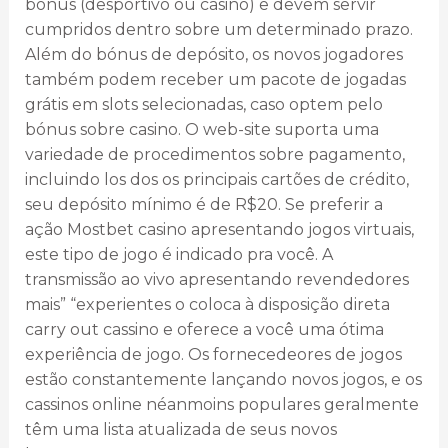
bónus (desportivo ou casino) e devem servir
cumpridos dentro sobre um determinado prazo.
Além do bónus de depósito, os novos jogadores
também podem receber um pacote de jogadas
grátis em slots selecionadas, caso optem pelo
bónus sobre casino. O web-site suporta uma
variedade de procedimentos sobre pagamento,
incluindo los dos os principais cartões de crédito,
seu depósito mínimo é de R$20. Se preferir a
ação Mostbet casino apresentando jogos virtuais,
este tipo de jogo é indicado pra você. A
transmissão ao vivo apresentando revendedores
mais” “experientes o coloca à disposição direta
carry out cassino e oferece a você uma ótima
experiência de jogo. Os fornecedeores de jogos
estão constantemente lançando novos jogos, e os
cassinos online néanmoins populares geralmente
têm uma lista atualizada de seus novos