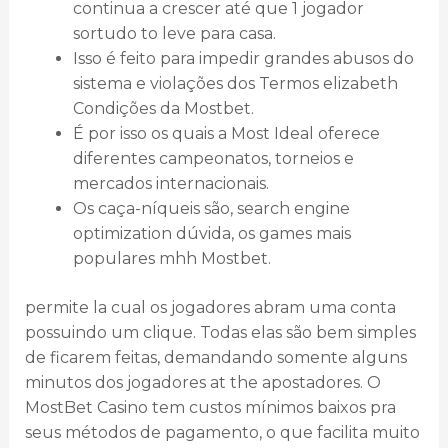
continua a crescer até que 1 jogador
sortudo to leve para casa.
Isso é feito para impedir grandes abusos do
sistema e violações dos Termos elizabeth
Condições da Mostbet.
É por isso os quais a Most Ideal oferece
diferentes campeonatos, torneios e
mercados internacionais.
Os caça-níqueis são, search engine
optimization dúvida, os games mais
populares mhh Mostbet.
permite la cual os jogadores abram uma conta
possuindo um clique. Todas elas são bem simples
de ficarem feitas, demandando somente alguns
minutos dos jogadores at the apostadores. O
MostBet Casino tem custos mínimos baixos pra
seus métodos de pagamento, o que facilita muito