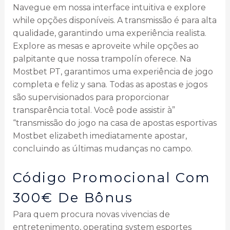
Navegue em nossa interface intuitiva e explore
while opções disponíveis. A transmissão é para alta
qualidade, garantindo uma experiência realista.
Explore as mesas e aproveite while opções ao
palpitante que nossa trampolín oferece. Na
Mostbet PT, garantimos uma experiência de jogo
completa e feliz y sana. Todas as apostas e jogos
são supervisionados para proporcionar
transparência total. Você pode assistir à”
“transmissão do jogo na casa de apostas esportivas
Mostbet elizabeth imediatamente apostar,
concluindo as últimas mudanças no campo.
Código Promocional Com
300€ De Bônus
Para quem procura novas vivencias de
entretenimento, operating system esportes