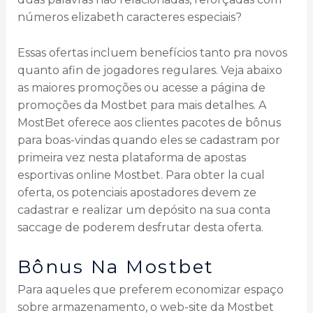
números elizabeth caracteres especiais?
Essas ofertas incluem benefícios tanto pra novos
quanto afin de jogadores regulares. Veja abaixo
as maiores promoções ou acesse a página de
promoções da Mostbet para mais detalhes. A
MostBet oferece aos clientes pacotes de bônus
para boas-vindas quando eles se cadastram por
primeira vez nesta plataforma de apostas
esportivas online Mostbet. Para obter la cual
oferta, os potenciais apostadores devem ze
cadastrar e realizar um depósito na sua conta
saccage de poderem desfrutar desta oferta.
Bônus Na Mostbet
Para aqueles que preferem economizar espaço
sobre armazenamento, o web-site da Mostbet