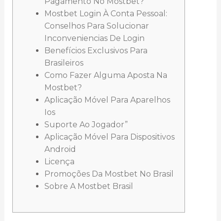
Pagamento No Mostbet?
Mostbet Login À Conta Pessoal:
Conselhos Para Solucionar
Inconveniencias De Login
Benefícios Exclusivos Para
Brasileiros
Como Fazer Alguma Aposta Na
Mostbet?
Aplicação Móvel Para Aparelhos
Ios
Suporte Ao Jogador”
Aplicação Móvel Para Dispositivos
Android
Licença
Promoções Da Mostbet No Brasil
Sobre A Mostbet Brasil