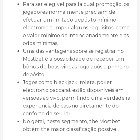
Para ser elegível para la cual promoção, os
jogadores normalmente precisam de
efetuar um limitado depósito mínimo
electronic cumprir alguns requisitos, como
o valor mínimo da intencionadamente e as
odds mínimas.
Uma das vantagens sobre se registrar no
Mostbet é a possibilidade de receber um
bônus de boas-vindas logo após o primeiro
depósito.
Jogos como blackjack, roleta, poker
electronic baccarat estão disponíveis em
versões ao vivo, permitindo uma verdadeira
experiência de cassino diretamente do
conforto do seu lar.
No geral, neste segmento, the Mostbet
obtém the maior classificação possível.