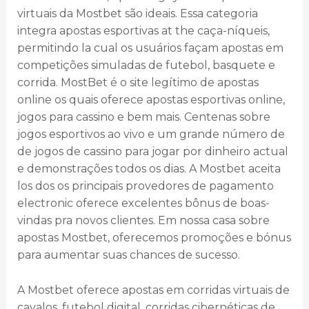
virtuais da Mostbet são ideais. Essa categoria
integra apostas esportivas at the caça-níqueis,
permitindo la cual os usuários façam apostas em
competições simuladas de futebol, basquete e
corrida. MostBet é o site legítimo de apostas
online os quais oferece apostas esportivas online,
jogos para cassino e bem mais. Centenas sobre
jogos esportivos ao vivo e um grande número de
de jogos de cassino para jogar por dinheiro actual
e demonstrações todos os dias. A Mostbet aceita
los dos os principais provedores de pagamento
electronic oferece excelentes bônus de boas-
vindas pra novos clientes. Em nossa casa sobre
apostas Mostbet, oferecemos promoções e bónus
para aumentar suas chances de sucesso.
A Mostbet oferece apostas em corridas virtuais de
cavalos, futebol digital, corridas cibernéticas de