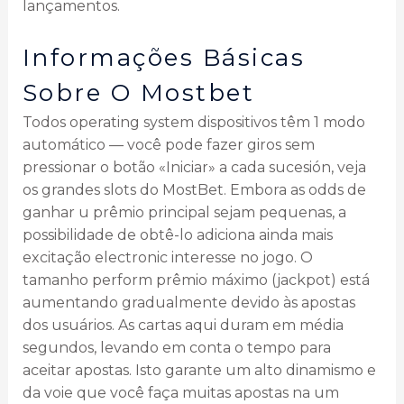
lançamentos.
Informações Básicas
Sobre O Mostbet
Todos operating system dispositivos têm 1 modo
automático — você pode fazer giros sem
pressionar o botão «Iniciar» a cada sucesión, veja
os grandes slots do MostBet. Embora as odds de
ganhar u prêmio principal sejam pequenas, a
possibilidade de obtê-lo adiciona ainda mais
excitação electronic interesse no jogo. O
tamanho perform prêmio máximo (jackpot) está
aumentando gradualmente devido às apostas
dos usuários. As cartas aqui duram em média
segundos, levando em conta o tempo para
aceitar apostas. Isto garante um alto dinamismo e
da voie que você faça muitas apostas na um