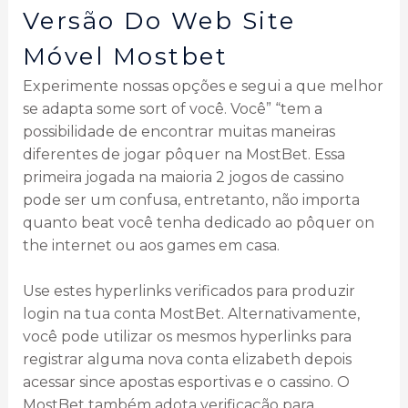
Versão Do Web Site
Móvel Mostbet
Experimente nossas opções e segui a que melhor
se adapta some sort of você. Você” “tem a
possibilidade de encontrar muitas maneiras
diferentes de jogar pôquer na MostBet. Essa
primeira jogada na maioria 2 jogos de cassino
pode ser um confusa, entretanto, não importa
quanto beat você tenha dedicado ao pôquer on
the internet ou aos games em casa.
Use estes hyperlinks verificados para produzir
login na tua conta MostBet. Alternativamente,
você pode utilizar os mesmos hyperlinks para
registrar alguma nova conta elizabeth depois
acessar since apostas esportivas e o cassino. O
MostBet também adota verificação para