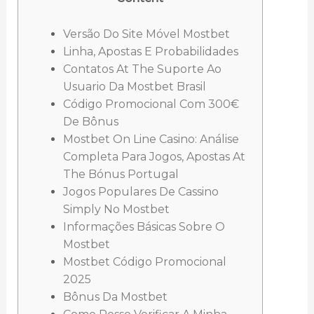
Versão Do Site Móvel Mostbet
Linha, Apostas E Probabilidades
Contatos At The Suporte Ao
Usuario Da Mostbet Brasil
Código Promocional Com 300€
De Bônus
Mostbet On Line Casino: Análise
Completa Para Jogos, Apostas At
The Bónus Portugal
Jogos Populares De Cassino
Simply No Mostbet
Informações Básicas Sobre O
Mostbet
Mostbet Código Promocional
2025
Bônus Da Mostbet