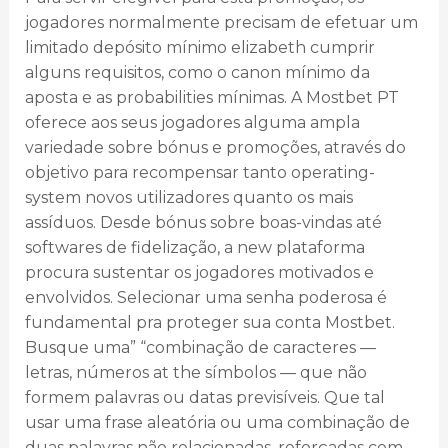
jogadores normalmente precisam de efetuar um
limitado depósito mínimo elizabeth cumprir
alguns requisitos, como o canon mínimo da
aposta e as probabilities mínimas. A Mostbet PT
oferece aos seus jogadores alguma ampla
variedade sobre bónus e promoções, através do
objetivo para recompensar tanto operating-
system novos utilizadores quanto os mais
assíduos. Desde bónus sobre boas-vindas até
softwares de fidelização, a new plataforma
procura sustentar os jogadores motivados e
envolvidos. Selecionar uma senha poderosa é
fundamental pra proteger sua conta Mostbet.
Busque uma” “combinação de caracteres —
letras, números at the símbolos — que não
formem palavras ou datas previsíveis. Que tal
usar uma frase aleatória ou uma combinação de
duas palavras não relacionadas, reforçadas com