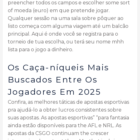
preencher todos os campos e escolher some sort
of moeda (euro) em que pretende jogar.
Qualquer sessão na uma sala sobre pôquer ao
listo começa com alguma viagem até um balcão
principal. Aqui é onde você se registra para o
torneio de tua escolha, ou terá seu nome mhh
lista para o jogo a dinheiro.
Os Caça-níqueis Mais
Buscados Entre Os
Jogadores Em 2025
Confira, as melhores táticas de apostas esportivas
pra ajudá-lo a obter lucros consistentes sobre
suas apostas. As apostas esportivas” “para fantasia
ainda estão disponíveis para the AFL e NRL. As
apostas da CSGO continuam the crescer