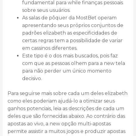
fundamental para while finanças pessoais
sobre seus usuários.
As salas de pôquer da MostBet operam
apresentando seus próprios conjuntos de
padrões elizabeth as especificidades de
certas regras tem a possibilidade de variar
em cassinos diferentes.
Este tipo é o dos mais buscados, pois faz
com que as pessoas olhem para a new tela
para não perder um único momento
decisivo.
Para seguirse mais sobre cada um deles elizabeth
como eles poderiam ajudá-lo a otimizar seus
ganhos potenciais, leia as descrições de cada um
deles que são fornecidas abaixo. Ao contrário das
apostas ao vivo, a new opção multi-apostas
permite assistir a muitos jogos e produzir apostas