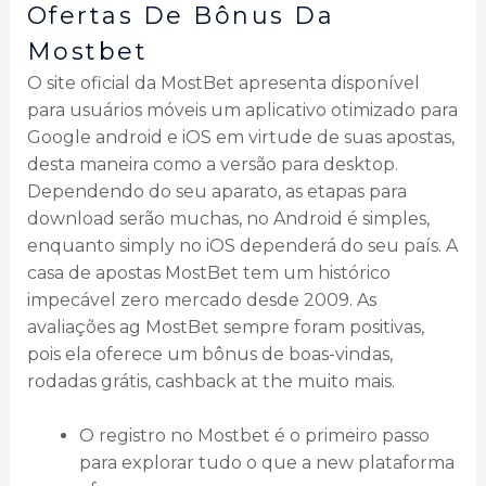
Ofertas De Bônus Da
Mostbet
O site oficial da MostBet apresenta disponível
para usuários móveis um aplicativo otimizado para
Google android e iOS em virtude de suas apostas,
desta maneira como a versão para desktop.
Dependendo do seu aparato, as etapas para
download serão muchas, no Android é simples,
enquanto simply no iOS dependerá do seu país. A
casa de apostas MostBet tem um histórico
impecável zero mercado desde 2009. As
avaliações ag MostBet sempre foram positivas,
pois ela oferece um bônus de boas-vindas,
rodadas grátis, cashback at the muito mais.
O registro no Mostbet é o primeiro passo
para explorar tudo o que a new plataforma