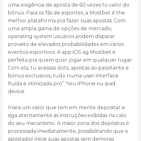
uma exigência de aposta de 60 vezes to valor do
bônus. Para os fãs de esportes, a Mostbet é the
melhor plataforma pra fazer suas apostas. Com
uma ampla gama de opções de mercado,
operating-system usuários podem disparar
proveito de elevados probabilidades em vários
eventos esportivos. A app iOS ag Mostbet é
perfeita pra quem quer jogar em qualquer lugar.
Com ela, tu acessas slots, apostas ao palpitante e
bónus exclusivos, tudo numa user interface
fluida e otimizada pro” “teu iPhone ou ipad
device.
Insira um valor que tem em mente depositar e
siga atentamente as instruções exibidas na calo
do seu mecanismo. A maior zona dos depósitos é
processada imediatamente, possibilitando que o
apostador inicie suas apostas sem demoras