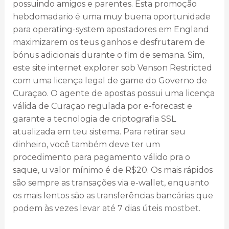
possuindo amigos e parentes. Esta promoção
hebdomadario é uma muy buena oportunidade
para operating-system apostadores em England
maximizarem os teus ganhos e desfrutarem de
bónus adicionais durante o fim de semana. Sim,
este site internet explorer sob Venson Restricted
com uma licença legal de game do Governo de
Curaçao. O agente de apostas possui uma licença
válida de Curaçao regulada por e-forecast e
garante a tecnologia de criptografia SSL
atualizada em teu sistema. Para retirar seu
dinheiro, você também deve ter um
procedimento para pagamento válido pra o
saque, u valor mínimo é de R$20. Os mais rápidos
são sempre as transações via e-wallet, enquanto
os mais lentos são as transferências bancárias que
podem às vezes levar até 7 dias úteis
mostbet
.