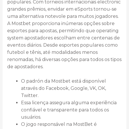
populares. Com torneios internacionais electronic
grandes prêmios, envidar em eSports tornou-se
uma alternativa notevole para muitos jogadores.
A Mostbet proporciona inúmeras opções sobre
esportes para apostas, permitindo que operating
system apostadores escolham entre centenas de
eventos diários. Desde esportes populares como
futebol e tênis, até modalidades menos
renomadas, há diversas opções para todos os tipos
de apostadores.
O padrón da Mostbet está disponível
através do Facebook, Google, VK, OK,
Twitter.
Essa licença assegura alguma experiência
confiável e transparente para todos os
usuários.
O jogo responsável na MostBet é