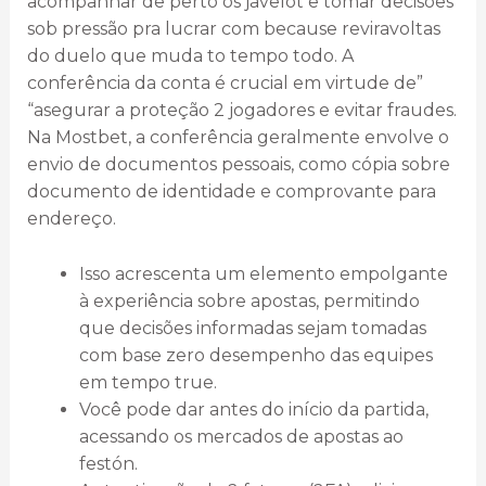
acompanhar de perto os javelot e tomar decisões
sob pressão pra lucrar com because reviravoltas
do duelo que muda to tempo todo. A
conferência da conta é crucial em virtude de”
“asegurar a proteção 2 jogadores e evitar fraudes.
Na Mostbet, a conferência geralmente envolve o
envio de documentos pessoais, como cópia sobre
documento de identidade e comprovante para
endereço.
Isso acrescenta um elemento empolgante
à experiência sobre apostas, permitindo
que decisões informadas sejam tomadas
com base zero desempenho das equipes
em tempo true.
Você pode dar antes do início da partida,
acessando os mercados de apostas ao
festón.