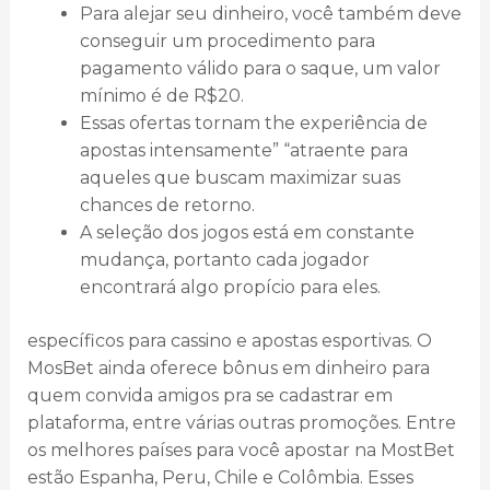
Para alejar seu dinheiro, você também deve
conseguir um procedimento para
pagamento válido para o saque, um valor
mínimo é de R$20.
Essas ofertas tornam the experiência de
apostas intensamente” “atraente para
aqueles que buscam maximizar suas
chances de retorno.
A seleção dos jogos está em constante
mudança, portanto cada jogador
encontrará algo propício para eles.
específicos para cassino e apostas esportivas. O
MosBet ainda oferece bônus em dinheiro para
quem convida amigos pra se cadastrar em
plataforma, entre várias outras promoções. Entre
os melhores países para você apostar na MostBet
estão Espanha, Peru, Chile e Colômbia. Esses