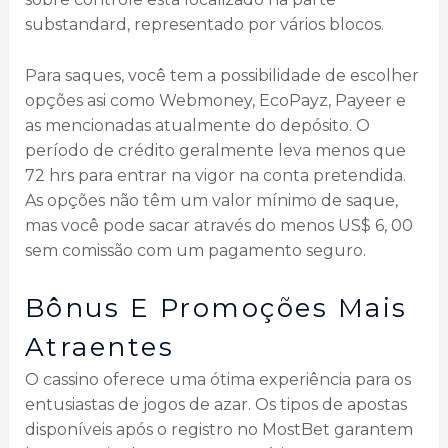
substandard, representado por vários blocos.
Para saques, você tem a possibilidade de escolher
opções asi como Webmoney, EcoPayz, Payeer e
as mencionadas atualmente do depósito. O
período de crédito geralmente leva menos que
72 hrs para entrar na vigor na conta pretendida.
As opções não têm um valor mínimo de saque,
mas você pode sacar através do menos US$ 6, 00
sem comissão com um pagamento seguro.
Bônus E Promoções Mais
Atraentes
O cassino oferece uma ótima experiência para os
entusiastas de jogos de azar. Os tipos de apostas
disponíveis após o registro no MostBet garantem