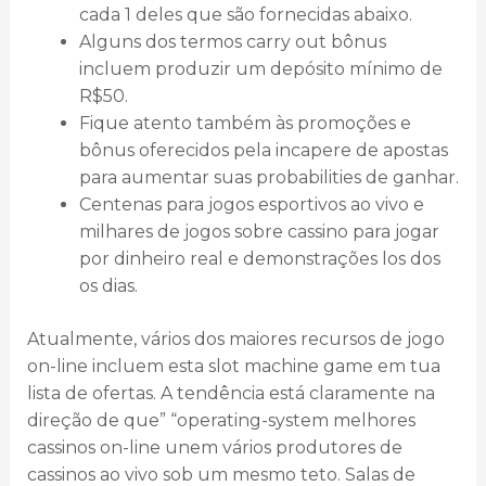
cada 1 deles que são fornecidas abaixo.
Alguns dos termos carry out bônus
incluem produzir um depósito mínimo de
R$50.
Fique atento também às promoções e
bônus oferecidos pela incapere de apostas
para aumentar suas probabilities de ganhar.
Centenas para jogos esportivos ao vivo e
milhares de jogos sobre cassino para jogar
por dinheiro real e demonstrações los dos
os dias.
Atualmente, vários dos maiores recursos de jogo
on-line incluem esta slot machine game em tua
lista de ofertas. A tendência está claramente na
direção de que” “operating-system melhores
cassinos on-line unem vários produtores de
cassinos ao vivo sob um mesmo teto. Salas de