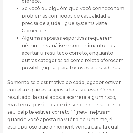
oferece.
Se você ou alguém que você conhece tem
problemas com jogos de casualidad e
precisa de ajuda, ligue systems visite
Gamecare.
Algumas apostas esportivas requerem
néanmoins análise e conhecimento para
acertar u resultado correto, enquanto
outras categorias asi como roleta oferecem
possibility igual para todos os apostadores.
Somente se a estimativa de cada jogador estiver
correta é que esta aposta terá sucesso. Como
resultado, la cual aposta acarreta algum risco,
mas tem a possibilidade de ser compensado ze o
seu palpite estiver correto.” “[newline]Assim,
quando você aposta na vitória de um time, é
escrupuloso que o moment vença para la cual