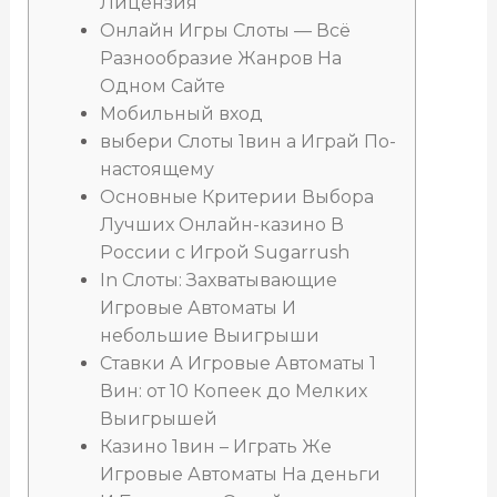
Лицензия
Онлайн Игры Слоты — Всё
Разнообразие Жанров На
Одном Сайте
Мобильный вход
выбери Слоты 1вин а Играй По-
настоящему
Основные Критерии Выбора
Лучших Онлайн-казино В
России с Игрой Sugarrush
In Слоты: Захватывающие
Игровые Автоматы И
небольшие Выигрыши
Ставки А Игровые Автоматы 1
Вин: от 10 Копеек до Мелких
Выигрышей
Казино 1вин – Играть Же
Игровые Автоматы На деньги