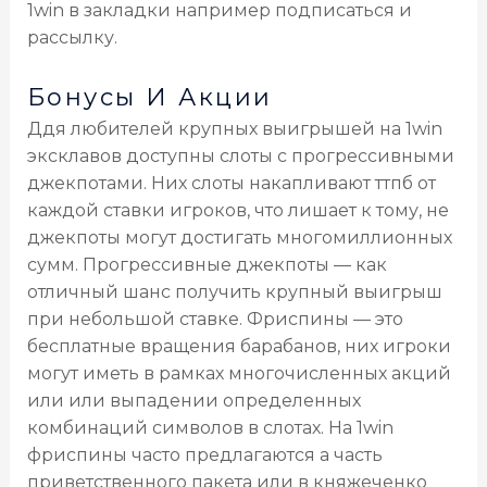
1win в закладки например подписаться и
рассылку.
Бонусы И Акции
Ддя любителей крупных выигрышей на 1win
эксклавов доступны слоты с прогрессивными
джекпотами. Них слоты накапливают ттпб от
каждой ставки игроков, что лишает к тому, не
джекпоты могут достигать многомиллионных
сумм. Прогрессивные джекпоты — как
отличный шанс получить крупный выигрыш
при небольшой ставке. Фриспины — это
бесплатные вращения барабанов, них игроки
могут иметь в рамках многочисленных акций
или или выпадении определенных
комбинаций символов в слотах. На 1win
фриспины часто предлагаются а часть
приветственного пакета или в княжеченко