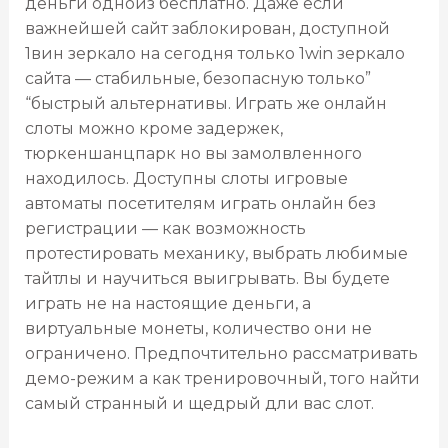
деньги одноиз бесплатно. Даже если
важнейшей сайт заблокирован, доступной
1вин зеркало на сегодня только 1win зеркало
сайта — стабильные, безопасную только”
“быстрый альтернативы. Играть же онлайн
слоты можно кроме задержек,
тюркеншанцпарк но вы замолвленного
находилось. Доступны слоты игровые
автоматы посетителям играть онлайн без
регистрации — как возможность
протестировать механику, выбрать любимые
тайтлы и научиться выигрывать. Вы будете
играть не на настоящие деньги, а
виртуальные монеты, количество они не
ограничено. Предпочтительно рассматривать
демо-режим а как тренировочный, того найти
самый странный и щедрый дли вас слот.