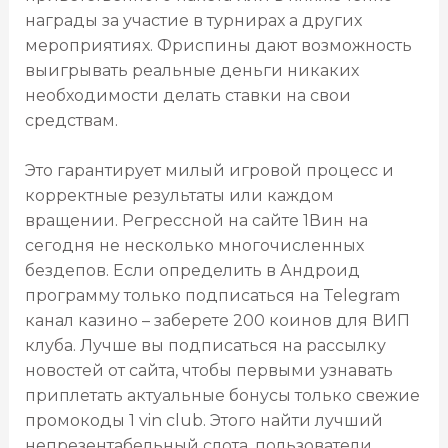
награды за участие в турнирах а других
мероприятиях. Фриспины дают возможность
выигрывать реальные деньги никаких
необходимости делать ставки на свои
средствам.
Это гарантирует милый игровой процесс и
корректные результаты или каждом
вращении. Регрессной на сайте 1Вин на
сегодня не несколько многочисленных
бездепов. Если определить в Андроид
программу только подписаться на Telegram
канал казино – заберете 200 коинов для ВИП
клуба. Лучше вы подписаться на рассылку
новостей от сайта, чтобы первыми узнавать
приплетать актуальные бонусы только свежие
промокоды 1 vin club. Этого найти лучший
непрезентабельный слота, пользователи