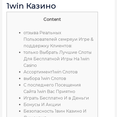
1win Казино
Content
отзыва Реальных
Пользователей семряуи Игре &
поддержку Клиентов:
только Выбрать Лучшие Слоты
Для Бесплатной Игры На 1win
Casino
Ассортимент1win Слотов
выбора 1win Слотов
С последнего Посещения
Сайта 1win Вас Приятно
Играть Бесплатно И в Деньги
Бонусы И Акции
Безопасность 1вин Казино И