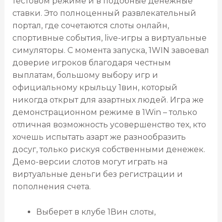
тестовом режиме и в подобные денежные
ставки. Это полноценный развлекательный
портал, где сочетаются слоты онлайн,
спортивные события, live-игры а виртуальные
симуляторы. С момента запуска, 1WIN завоевал
доверие игроков благодаря честным
выплатам, большому выбору игр и
официальному крыльцу 1вин, который
никогда открыт для азартных людей. Игра же
демонстрационном режиме в 1Win – только
отличная возможность усовершенство тех, кто
хочешь испытать азарт же разнообразить
досуг, только рискуя собственными денежек.
Демо-версии слотов могут играть на
виртуальные деньги без регистрации и
пополнения счета.
Выберет в клубе 1Вин слоты,