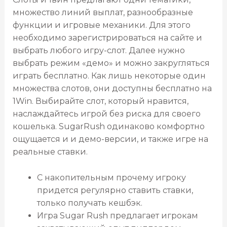
множество линий выплат, разнообразные
функции и игровые механики. Для этого
необходимо зарегистрироваться на сайте и
выбрать любого игру-слот. Далее нужно
выбрать режим «демо» и можно закругляться
играть бесплатно. Как лишь некоторые один
множества слотов, они доступны бесплатно на
1Win. Выбирайте слот, который нравится,
наслаждайтесь игрой без риска для своего
кошелька. SugarRush одинаково комфортно
ощущается и и демо-версии, и также игре на
реальные ставки.
С накопительным прочему игроку
придется регулярно ставить ставки,
только получать кешбэк.
Игра Sugar Rush предлагает игрокам