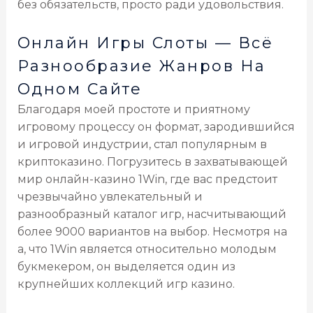
без обязательств, просто ради удовольствия.
Онлайн Игры Слоты — Всё
Разнообразие Жанров На
Одном Сайте
Благодаря моей простоте и приятному
игровому процессу он формат, зародившийся
и игровой индустрии, стал популярным в
криптоказино. Погрузитесь в захватывающей
мир онлайн-казино 1Win, где вас предстоит
чрезвычайно увлекательный и
разнообразный каталог игр, насчитывающий
более 9000 вариантов на выбор. Несмотря на
а, что 1Win является относительно молодым
букмекером, он выделяется один из
крупнейших коллекций игр казино.