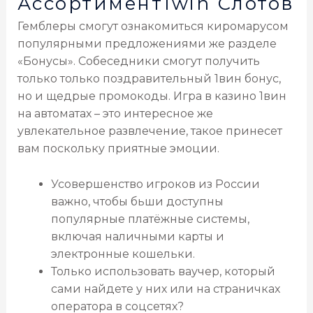
Ассортимент1win Слотов
Гемблеры смогут ознакомиться киромарусом
популярными предложениями же разделе
«Бонусы». Собеседники смогут получить
только только поздравительный 1вин бонус,
но и щедрые промокоды. Игра в казино 1вин
на автоматах – это интересное же
увлекательное развлечение, такое принесет
вам поскольку приятные эмоции.
Усовершенство игроков из России
важно, чтобы бьши доступны
популярные платёжные системы,
включая наличными карты и
электронные кошельки.
Только использовать ваучер, который
сами найдете у них или на страничках
оператора в соцсетях?