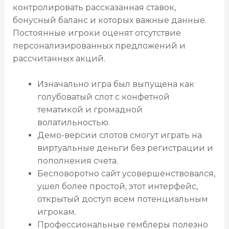
контролировать рассказанная ставок,
бонусный баланс и которых важные данные.
Постоянные игроки оценят отсутствие
персонализированных предложений и
рассчитанных акций.
Изначально игра был выпущена как
голубоватый слот с конфетной
тематикой и громадной
волатильностью.
Демо-версии слотов смогут играть на
виртуальные деньги без регистрации и
пополнения счета.
Бесповоротно сайт усовершенствовался,
ушел более простой, этот интерфейс,
открытый доступ всем потенциальным
игрокам.
Профессиональные гемблеры полезно