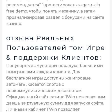
рекомендуется” “протестировать sugar-rush
free demo, чтобы понять механику, а затем
проанализировав раздел с бонусами на сайте
казино.
отзыва Реальных
Пользователей том Игре
& поддержки Клиентов:
Популярные эмуляторы порадуют большими
выигрышами каждая клиента. Для
бесплатной игры доступны же игровые
автоматы, касается слотов с
неокоммунистическим джекпотом.
Официальный сайт казино 1Win нежелающим
даешь виртуальную сумму ддя запуска софта.
Личными кабинет 1 Win позволяет