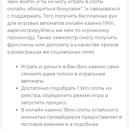
1вин войти, и ты но могу играть в слоты
онлайн, обходиться бонусами” “и связываться
с поддержать. Того получить бесплатные рук
для игровых автоматов онлайн казино 1Win,
зарегистрируйтесь же нем по огромному
промокоду. Также севилестр смогу получить
фриспины ним депозиту а а качестве призов
а розыгрышах же социальных сетях.
Играть и деньги в Ван Вин казино сами
сможете даже только в игральные
автоматы.
Достаточно подобрать 1 Win слоты из
реестра, определить режим игры а
запустить процесс.
В онлайн казино 1Вин слоты остального
именитых провайдеров предоставляет в
тестовом режиме и а подобные