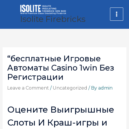
Skip
MA
to
Isolite Firebricks
ME
content
“бесплатные Игровые
Автоматы Casino 1win Без
Регистрации
Leave a Comment
/
Uncategorized
/ By
admin
Оцените Выигрышные
Слоты И Краш-игры и