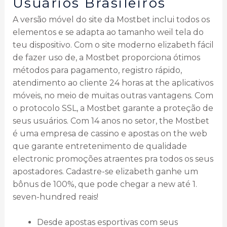
Usuários Brasileiros
A versão móvel do site da Mostbet inclui todos os
elementos e se adapta ao tamanho weil tela do
teu dispositivo. Com o site moderno elizabeth fácil
de fazer uso de, a Mostbet proporciona ótimos
métodos para pagamento, registro rápido,
atendimento ao cliente 24 horas at the aplicativos
móveis, no meio de muitas outras vantagens. Com
o protocolo SSL, a Mostbet garante a proteção de
seus usuários. Com 14 anos no setor, the Mostbet
é uma empresa de cassino e apostas on the web
que garante entretenimento de qualidade
electronic promoções atraentes pra todos os seus
apostadores. Cadastre-se elizabeth ganhe um
bônus de 100%, que pode chegar a new até 1.
seven-hundred reais!
Desde apostas esportivas com seus