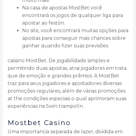
muito mais.
Na casa de apostas MostBet você
encontrará os jogos de qualquer liga para
apostar ao festón.
No site, você encontrará muitas opções para
apostas para conseguir mais chances sobre
ganhar quando fizer suas previsões.
cassino MostBet. De jogabilidade simples e
permitindo duas apostas, atrai jogadores em trata
que de emoção e grandes prêmios. A MostBet
traz para seus jogadores e apostadores diversas
promoções regulares, além de várias promoções
at the condições especiais o qual aprimoram suas
experiências na 5win trampolín.
Mostbet Casino
Uma importancia separada de lazer, dividida em