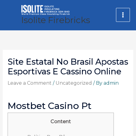
Skip
MA
to
Isolite Firebricks
ME
content
Site Estatal No Brasil Apostas
Esportivas E Cassino Online
Leave a Comment
/
Uncategorized
/ By
admin
Mostbet Casino Pt
Content