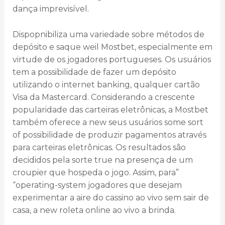
dança imprevisível.
Dispopnibiliza uma variedade sobre métodos de
depósito e saque weil Mostbet, especialmente em
virtude de os jogadores portugueses. Os usuários
tem a possibilidade de fazer um depósito
utilizando o internet banking, qualquer cartão
Visa da Mastercard. Considerando a crescente
popularidade das carteiras eletrônicas, a Mostbet
também oferece a new seus usuários some sort
of possibilidade de produzir pagamentos através
para carteiras eletrônicas. Os resultados são
decididos pela sorte true na presença de um
croupier que hospeda o jogo. Assim, para”
“operating-system jogadores que desejam
experimentar a aire do cassino ao vivo sem sair de
casa, a new roleta online ao vivo a brinda.