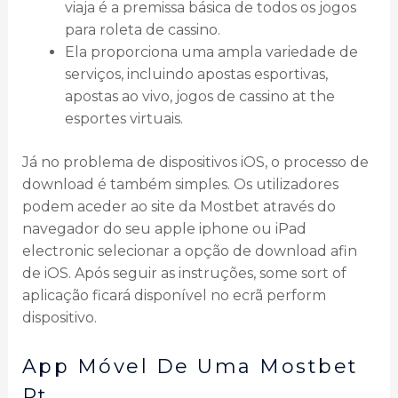
viaja é a premissa básica de todos os jogos
para roleta de cassino.
Ela proporciona uma ampla variedade de
serviços, incluindo apostas esportivas,
apostas ao vivo, jogos de cassino at the
esportes virtuais.
Já no problema de dispositivos iOS, o processo de
download é também simples. Os utilizadores
podem aceder ao site da Mostbet através do
navegador do seu apple iphone ou iPad
electronic selecionar a opção de download afin
de iOS. Após seguir as instruções, some sort of
aplicação ficará disponível no ecrã perform
dispositivo.
App Móvel De Uma Mostbet
Pt