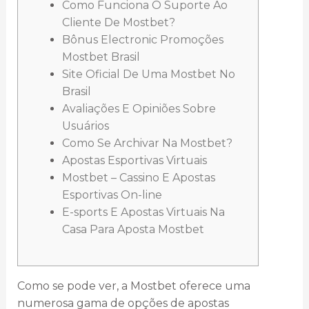
Como Funciona O Suporte Ao
Cliente De Mostbet?
Bônus Electronic Promoções
Mostbet Brasil
Site Oficial De Uma Mostbet No
Brasil
Avaliações E Opiniões Sobre
Usuários
Como Se Archivar Na Mostbet?
Apostas Esportivas Virtuais
Mostbet – Cassino E Apostas
Esportivas On-line
E-sports E Apostas Virtuais Na
Casa Para Aposta Mostbet
Como se pode ver, a Mostbet oferece uma
numerosa gama de opções de apostas