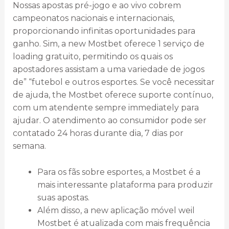
Nossas apostas pré-jogo e ao vivo cobrem
campeonatos nacionais e internacionais,
proporcionando infinitas oportunidades para
ganho. Sim, a new Mostbet oferece 1 serviço de
loading gratuito, permitindo os quais os
apostadores assistam a uma variedade de jogos
de” “futebol e outros esportes. Se você necessitar
de ajuda, the Mostbet oferece suporte contínuo,
com um atendente sempre immediately para
ajudar. O atendimento ao consumidor pode ser
contatado 24 horas durante dia, 7 dias por
semana.
Para os fãs sobre esportes, a Mostbet é a
mais interessante plataforma para produzir
suas apostas.
Além disso, a new aplicação móvel weil
Mostbet é atualizada com mais frequência