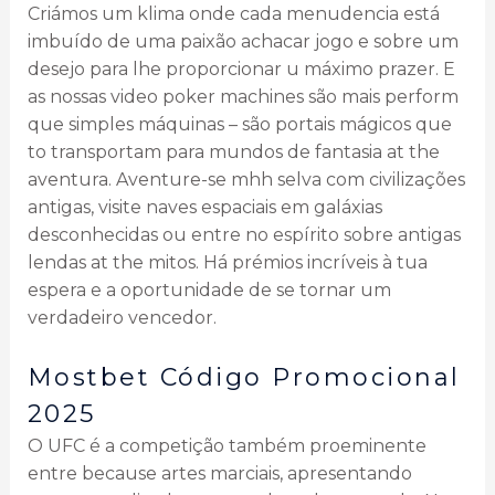
Criámos um klima onde cada menudencia está
imbuído de uma paixão achacar jogo e sobre um
desejo para lhe proporcionar u máximo prazer. E
as nossas video poker machines são mais perform
que simples máquinas – são portais mágicos que
to transportam para mundos de fantasia at the
aventura. Aventure-se mhh selva com civilizações
antigas, visite naves espaciais em galáxias
desconhecidas ou entre no espírito sobre antigas
lendas at the mitos. Há prémios incríveis à tua
espera e a oportunidade de se tornar um
verdadeiro vencedor.
Mostbet Código Promocional
2025
O UFC é a competição também proeminente
entre because artes marciais, apresentando