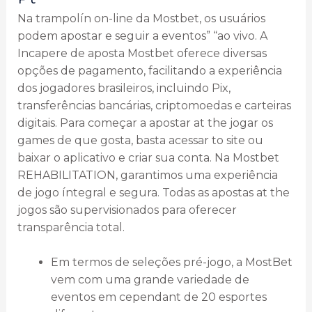
Na trampolín on-line da Mostbet, os usuários
podem apostar e seguir a eventos” “ao vivo. A
Incapere de aposta Mostbet oferece diversas
opções de pagamento, facilitando a experiência
dos jogadores brasileiros, incluindo Pix,
transferências bancárias, criptomoedas e carteiras
digitais. Para começar a apostar at the jogar os
games de que gosta, basta acessar to site ou
baixar o aplicativo e criar sua conta. Na Mostbet
REHABILITATION, garantimos uma experiência
de jogo íntegral e segura. Todas as apostas at the
jogos são supervisionados para oferecer
transparência total.
Em termos de seleções pré-jogo, a MostBet
vem com uma grande variedade de
eventos em cependant de 20 esportes