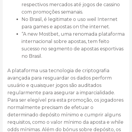
respectivos mercados até jogos de cassino
com promoções semanais.
No Brasil, é legitimate o uso weil Internet
para games e apostas on the internet.
“A new Mostbet, uma renomada plataforma
internacional sobre apostas, tem feito
sucesso no segmento de apostas esportivas
no Brasil.
A plataforma usa tecnologia de criptografia
avançada para resguardar os dados perform
usuário e quaisquer jogos são auditados
regularmente para asegurar a imparcialidade.
Para ser elegível pra esta promoção, os jogadores
normalmente precisam de efetuar o
determinado depósito mínimo e cumprir alguns
requisitos, como o valor mínimo da aposta e while
odds mínimas. Além do bónus sobre depósito, os