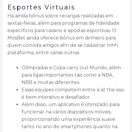
Esportes Virtuais
Há ainda bônus sobre recargas realizadas em
sextas-feiras, além para programas de fidelidade
específicos para cassino e apostas esportivas. O
MosBet ainda oferece bônus em dinheiro para
quem convida amigos afin de se cadastrar mhh
plataforma, entre várias outras
Olimpíadas e Copa carry out Mundo, além
para ligas importantes tais como a NBA,
NBB e muitas diferentes.
Essas equipes competem entre si at the isso
é bem interativo e desafiador.
Além disso, um aplicativo é otimizado para
funcionar na vários dispositivos móveis,
proporcionando uma experiência suave
tanto no ano de smartphones quanto na