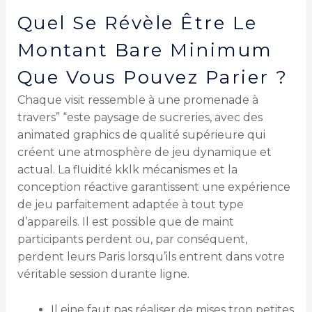
Quel Se Révèle Être Le
Montant Bare Minimum
Que Vous Pouvez Parier ?
Chaque visit ressemble à une promenade à
travers” “este paysage de sucreries, avec des
animated graphics de qualité supérieure qui
créent une atmosphère de jeu dynamique et
actual. La fluidité kklk mécanismes et la
conception réactive garantissent une expérience
de jeu parfaitement adaptée à tout type
d’appareils. Il est possible que de maint
participants perdent ou, par conséquent,
perdent leurs Paris lorsqu’ils entrent dans votre
véritable session durante ligne.
Il eine faut pas réaliser de mises trop petites