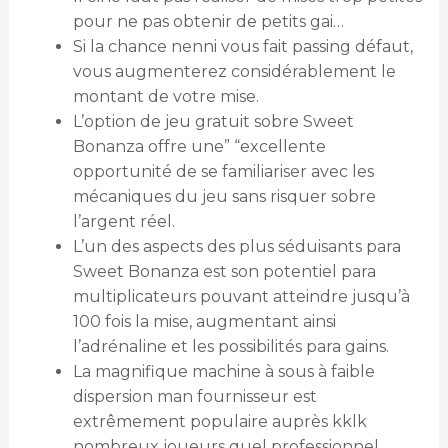
pour ne pas obtenir de petits gai…
Si la chance nenni vous fait passing défaut,
vous augmenterez considérablement le
montant de votre mise.
L’option de jeu gratuit sobre Sweet
Bonanza offre une” “excellente
opportunité de se familiariser avec les
mécaniques du jeu sans risquer sobre
l’argent réel.
L’un des aspects des plus séduisants para
Sweet Bonanza est son potentiel para
multiplicateurs pouvant atteindre jusqu’à
100 fois la mise, augmentant ainsi
l’adrénaline et les possibilités para gains.
La magnifique machine à sous à faible
dispersion man fournisseur est
extrêmement populaire auprès kklk
nombreux joueurs quel professionnel