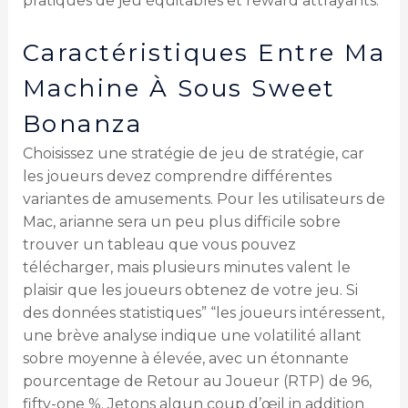
pratiques de jeu équitables et reward attrayants.
Caractéristiques Entre Ma
Machine À Sous Sweet
Bonanza
Choisissez une stratégie de jeu de stratégie, car
les joueurs devez comprendre différentes
variantes de amusements. Pour les utilisateurs de
Mac, arianne sera un peu plus difficile sobre
trouver un tableau que vous pouvez
télécharger, mais plusieurs minutes valent le
plaisir que les joueurs obtenez de votre jeu. Si
des données statistiques” “les joueurs intéressent,
une brève analyse indique une volatilité allant
sobre moyenne à élevée, avec un étonnante
pourcentage de Retour au Joueur (RTP) de 96,
fifty-one %. Jetons algun coup d’œil in addition