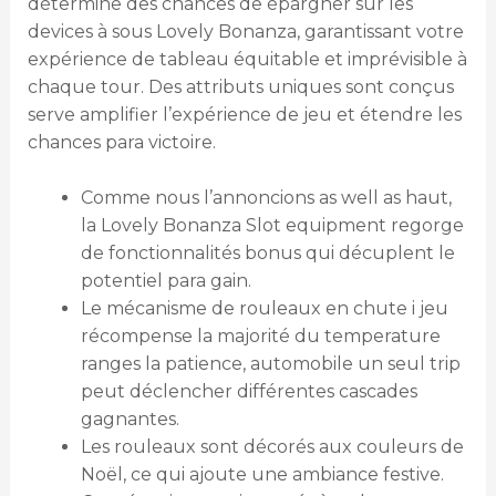
détermine des chances de épargner sur les
devices à sous Lovely Bonanza, garantissant votre
expérience de tableau équitable et imprévisible à
chaque tour. Des attributs uniques sont conçus
serve amplifier l’expérience de jeu et étendre les
chances para victoire.
Comme nous l’annoncions as well as haut,
la Lovely Bonanza Slot equipment regorge
de fonctionnalités bonus qui décuplent le
potentiel para gain.
Le mécanisme de rouleaux en chute i jeu
récompense la majorité du temperature
ranges la patience, automobile un seul trip
peut déclencher différentes cascades
gagnantes.
Les rouleaux sont décorés aux couleurs de
Noël, ce qui ajoute une ambiance festive.