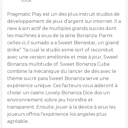
100x.
Pragmatic Play est un des plus instruit studios de
développement de jeux d’argent sur internet. Il a
new à son actif de multiples grands succès dont
les machines à sous de la série Bonanza. Parmi
celles-ci, il sumado a a Sweet Bienestar, un grand
strike” “la cual le studio some sort of reconduit
avec une version améliorée et mise à jour, Sweet
Bonanza multitude of. Sweet Bonanza Cube
combine la mécanique du lancer de dés avec le
thème sucré para Sweet Bonanza serve une
expérience unique. Ces facteurs vous aideront à
choisir un casino Lovely Bonanza Dice dos un
environnement sobre jeu honnête et
transparent. Ensuite, jouer à la device à sous les
joueurs offrira l’expérience los angeles plus
agréable.