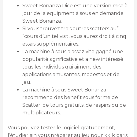
Sweet Bonanza Dice est une version mise à
jour de la equipment à sous en demande
Sweet Bonanza.
Si vous trouvez trois autres scatters au”
“cours d’un tel visit, vous aurez droit à cinq
essais supplémentaires.
La machine à sous a assez vite gagné une
popularité significative et a new intéressé
tous les individus qui aiment des
applications amusantes, modestos et de
jeu.
La machine à sous Sweet Bonanza
recommend des benefit sous forme de
Scatter, de tours gratuits, de respins ou de
multiplicateurs.
Vous pouvez tester le logiciel gratuitement,
l’étudier ain vous préparer au jeu pour kklk paris