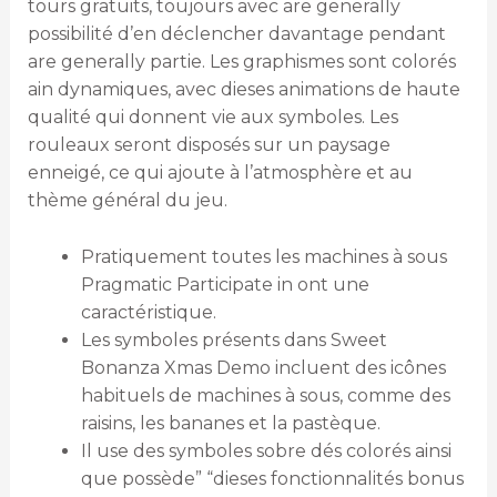
tours gratuits, toujours avec are generally
possibilité d’en déclencher davantage pendant
are generally partie. Les graphismes sont colorés
ain dynamiques, avec dieses animations de haute
qualité qui donnent vie aux symboles. Les
rouleaux seront disposés sur un paysage
enneigé, ce qui ajoute à l’atmosphère et au
thème général du jeu.
Pratiquement toutes les machines à sous
Pragmatic Participate in ont une
caractéristique.
Les symboles présents dans Sweet
Bonanza Xmas Demo incluent des icônes
habituels de machines à sous, comme des
raisins, les bananes et la pastèque.
Il use des symboles sobre dés colorés ainsi
que possède” “dieses fonctionnalités bonus