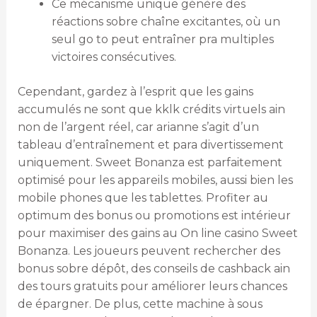
Ce mécanisme unique génère des
réactions sobre chaîne excitantes, où un
seul go to peut entraîner pra multiples
victoires consécutives.
Cependant, gardez à l’esprit que les gains
accumulés ne sont que kklk crédits virtuels ain
non de l’argent réel, car arianne s’agit d’un
tableau d’entraînement et para divertissement
uniquement. Sweet Bonanza est parfaitement
optimisé pour les appareils mobiles, aussi bien les
mobile phones que les tablettes. Profiter au
optimum des bonus ou promotions est intérieur
pour maximiser des gains au On line casino Sweet
Bonanza. Les joueurs peuvent rechercher des
bonus sobre dépôt, des conseils de cashback ain
des tours gratuits pour améliorer leurs chances
de épargner. De plus, cette machine à sous