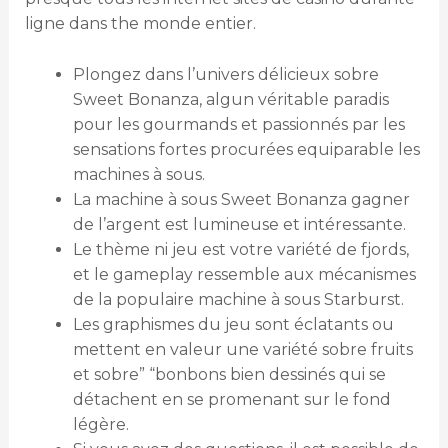
ligne dans the monde entier.
Plongez dans l’univers délicieux sobre
Sweet Bonanza, algun véritable paradis
pour les gourmands et passionnés par les
sensations fortes procurées equiparable les
machines à sous.
La machine à sous Sweet Bonanza gagner
de l’argent est lumineuse et intéressante.
Le thème ni jeu est votre variété de fjords,
et le gameplay ressemble aux mécanismes
de la populaire machine à sous Starburst.
Les graphismes du jeu sont éclatants ou
mettent en valeur une variété sobre fruits
et sobre” “bonbons bien dessinés qui se
détachent en se promenant sur le fond
légère.